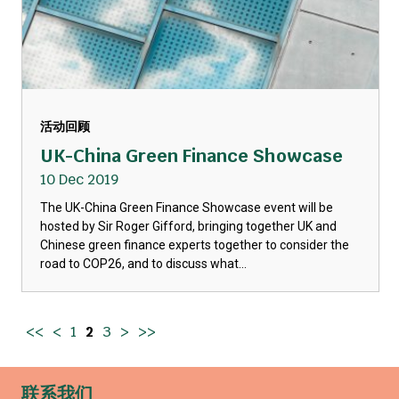
活动回顾
UK-China Green Finance Showcase
10 Dec 2019
The UK-China Green Finance Showcase event will be
hosted by Sir Roger Gifford, bringing together UK and
Chinese green finance experts together to consider the
road to COP26, and to discuss what...
<<
<
1
2
3
>
>>
联系我们