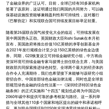
了金融业界的广泛认可。目前，全球已经有30多家机构
签署了该原则，这证明通过我们两国的共同努力，可以确
保基础设施投资能够兼顾盈利性和可持续性，这对履行
《巴黎协定》和实现联合国可持续发展目标举足轻重。
随着第26届联合国气候变化大会的临近，可持续发展在
英中两国势头正劲。英国财政大臣Rishi Sunak在本月初
宣布，英国政府将推出价值10亿英镑的净零创新基金并
在2021年发行规模合计至少达150亿英镑的绿色金边债
券。同期，G20恢复设立可持续金融研究小组，中方将由
资深环境可持续金融专家马骏博士担任联合主席，与美国
财政部共同探索推进绿色转型。全球两个最大的经济体的
合作令人充满期待，我们也希望接下来能够与该研究小组
密切合作。中国首部绿色金融法律法规，同时也是全球首
部规范绿色金融的综合性法案——《深圳经济特区绿色金
融条例》的正式实施和 “十四五” 规划也必将为中国迈向
2060年碳中和提供可靠的参考框架与路径。这一系列举
措与全球其他110多个国家和地区提出的碳中和承诺相呼
应，更与联合国呼吁到2050年实现净零排放的目标相一