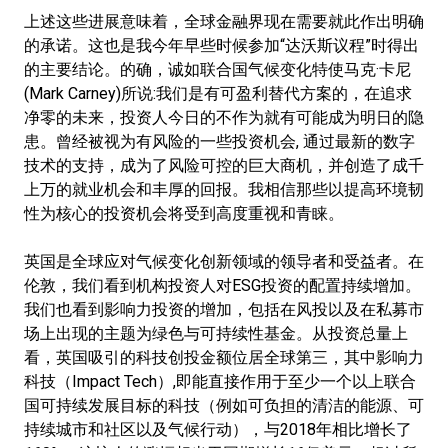
上述这些进展意味着，全球金融界现在需要就此作出明确
的承诺。这也是我今年早些时候参加“达沃斯议程”时得出
的主要结论。的确，诚如联合国气候变化特使马克·卡尼
(Mark Carney)所说:我们是有可盈利替代方案的，在追求
净零的未来，投资人今日的不作为就有可能成为明日的隐
患。曾经被视为有风险的一些投资机会, 通过最新的数字
技术的支持，成为了风险可控的巨大商机，并创造了成千
上万的就业机会和丰厚的回报。我相信那些以提高环境韧
性为核心的投资机会将受到高度重视和青睐。
英国是全球应对气候变化创新领域的领导者和受益者。在
伦敦，我们看到机构投资人对ESG投资的配置持续增加。
我们也看到影响力投资的增加，包括在风投以及在私募市
场上出现的主题为绿色与可持续性基金。从投资总量上
看，英国吸引的科技创投金额位居全球第三，其中影响力
科技（Impact Tech）,即能直接作用于至少一个以上联合
国可持续发展目标的科技（例如可负担的清洁的能源、可
持续城市和社区以及气候行动），与2018年相比增长了